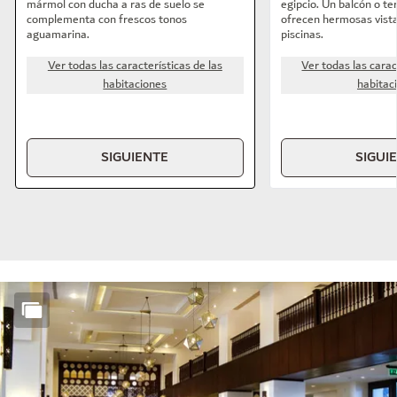
mármol con ducha a ras de suelo se
egipcio. Un balcón o t
complementa con frescos tonos
ofrecen hermosas vista
aguamarina.
piscinas.
Ver todas las características de las
Ver todas las carac
habitaciones
habitac
SIGUIENTE
SIGUI