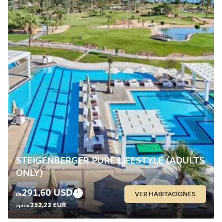
STEIGENBERGER PURE LIFESTYLE (ADULTS
ONLY)
291,60 USD
VER HABITACIONES
de
252,22 EUR
aprox.