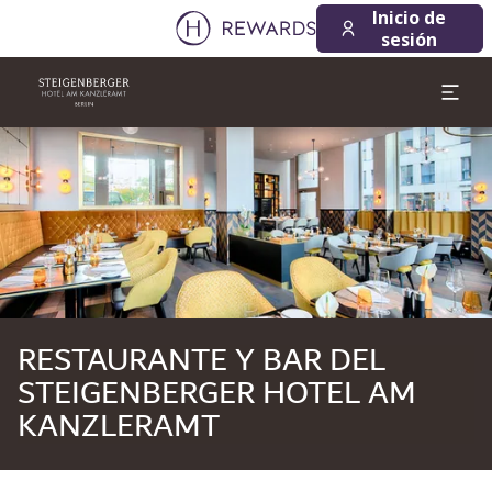
07/08/2026
08/08/2026
Inicio de
1 Habitación(es) ⋅ 1 Adulto
sesión
Diapositiva 1 de 1
RESTAURANTE Y BAR DEL
STEIGENBERGER HOTEL AM
KANZLERAMT