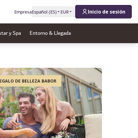
Inicio de sesión
Empresa
Español
(
ES
)
EUR
star y Spa
Entorno & Llegada
EGALO DE BELLEZA BABOR