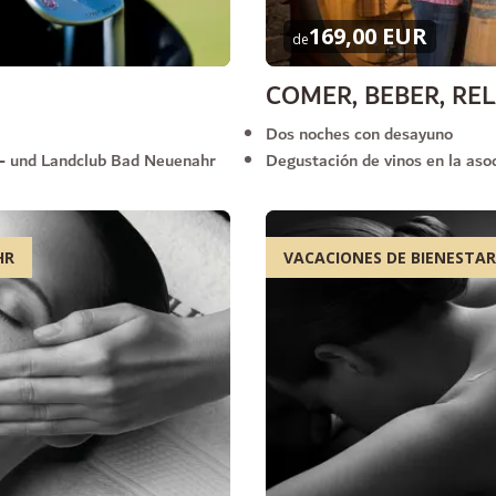
169,00 EUR
de
COMER, BEBER, RE
Dos noches con desayuno
f- und Landclub Bad Neuenahr
Degustación de vinos en la asoc
HR
VACACIONES DE BIENESTAR