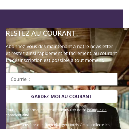
RESTEZ AU COURANT.
Abonnez-vous dès maintenant à notre newsletter
et restez ainsi rapidement et facilement. au courant
La désinscription est possible à tout moment.
Courriel :
GARDEZ-MOI AU COURANT
Pour plus d'informations, veuillez consulter notre
Politique de
confidentialité
.
Je consens à ce que Steigenberger Hotels GmbH collecte les