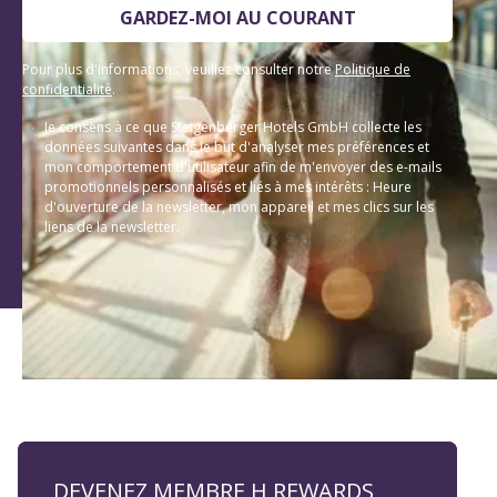
GARDEZ-MOI AU COURANT
Pour plus d'informations, veuillez consulter notre
Politique de
confidentialité
.
Je consens à ce que Steigenberger Hotels GmbH collecte les
données suivantes dans le but d'analyser mes préférences et
mon comportement d'utilisateur afin de m'envoyer des e-mails
promotionnels personnalisés et liés à mes intérêts : Heure
d'ouverture de la newsletter, mon appareil et mes clics sur les
liens de la newsletter.
DEVENEZ MEMBRE H REWARDS