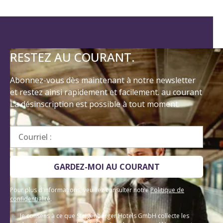
RESTEZ AU COURANT.
Abonnez-vous dès maintenant à notre newsletter
et restez ainsi rapidement et facilement. au courant
La désinscription est possible à tout moment.
Courriel :
GARDEZ-MOI AU COURANT
Pour plus d'informations, veuillez consulter notre
Politique de
confidentialité
.
Je consens à ce que Steigenberger Hotels GmbH collecte les