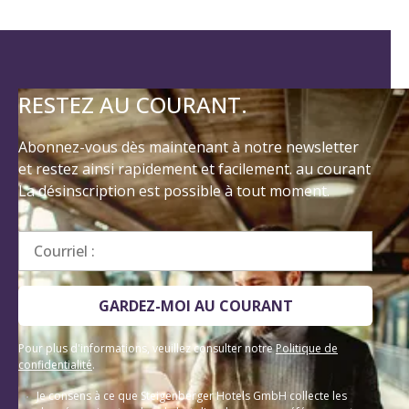
RESTEZ AU COURANT.
Abonnez-vous dès maintenant à notre newsletter
et restez ainsi rapidement et facilement. au courant
La désinscription est possible à tout moment.
Courriel :
GARDEZ-MOI AU COURANT
Pour plus d'informations, veuillez consulter notre
Politique de
confidentialité
.
Je consens à ce que Steigenberger Hotels GmbH collecte les