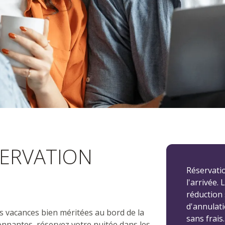
'inscription
SERVATION
Réservatio
l'arrivée.
réduction s
d'annulat
s vacances bien méritées au bord de la
sans frais
onnantes, réservez votre nuitée dans les