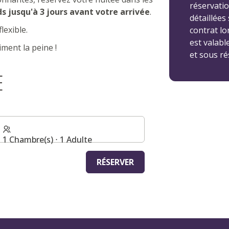
réservatio
ds
jusqu'à 3 jours avant votre arrivée
.
détaillées
lexible.
contrat lo
est valab
iment la peine !
et sous ré
E
1 Chambre(s) ⋅ 1 Adulte
RÉSERVER