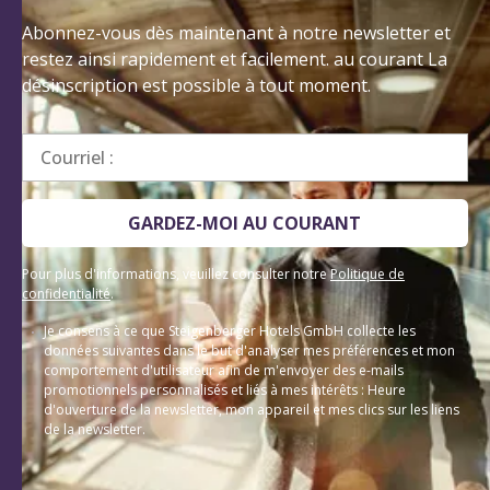
Abonnez-vous dès maintenant à notre newsletter et
restez ainsi rapidement et facilement. au courant La
désinscription est possible à tout moment.
Courriel :
GARDEZ-MOI AU COURANT
Pour plus d'informations, veuillez consulter notre
Politique de
confidentialité
.
Je consens à ce que Steigenberger Hotels GmbH collecte les
données suivantes dans le but d'analyser mes préférences et mon
comportement d'utilisateur afin de m'envoyer des e-mails
promotionnels personnalisés et liés à mes intérêts : Heure
d'ouverture de la newsletter, mon appareil et mes clics sur les liens
de la newsletter.