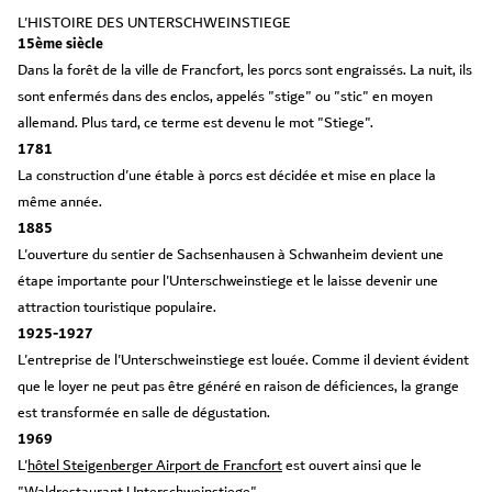
L'HISTOIRE DES UNTERSCHWEINSTIEGE
15ème siècle
Dans la forêt de la ville de Francfort, les porcs sont engraissés. La nuit, ils
sont enfermés dans des enclos, appelés "stige" ou "stic" en moyen
allemand. Plus tard, ce terme est devenu le mot "Stiege".
1781
La construction d'une étable à porcs est décidée et mise en place la
même année.
1885
L'ouverture du sentier de Sachsenhausen à Schwanheim devient une
étape importante pour l'Unterschweinstiege et le laisse devenir une
attraction touristique populaire.
1925-1927
L'entreprise de l'Unterschweinstiege est louée. Comme il devient évident
que le loyer ne peut pas être généré en raison de déficiences, la grange
est transformée en salle de dégustation.
1969
L'
hôtel Steigenberger Airport de Francfort
est ouvert ainsi que le