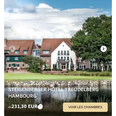
STEIGENBERGER HÔTEL TREUDELBERG
HAMBOURG
231,30 EUR
VOIR LES CHAMBRES
de