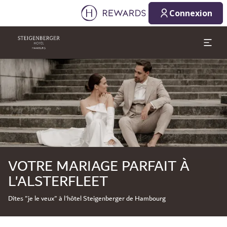
09/08/2026
10/08/2026
Connexion
1 Chambre(s) ⋅ 1 Adulte
Diapositive 1 de 1
VOTRE MARIAGE PARFAIT À
L'ALSTERFLEET
Dites "je le veux" à l'hôtel Steigenberger de Hambourg