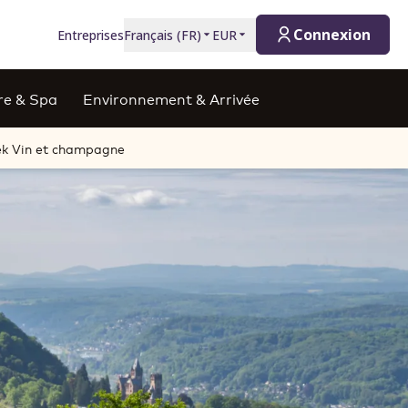
Connexion
Entreprises
Français
(
FR
)
EUR
re & Spa
Environnement & Arrivée
ek Vin et champagne