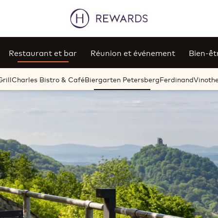
Restaurant et bar
Réunion et événement
Bien-êt
rill
Charles Bistro & Café
Biergarten Petersberg
Ferdinand
Vinoth