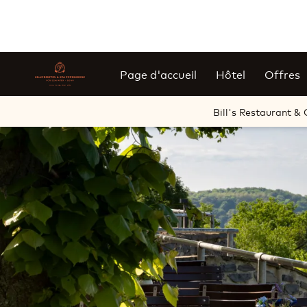
Page d'accueil
Hôtel
Offres
Diapositive 1 de 2
Bill's Restaurant & G