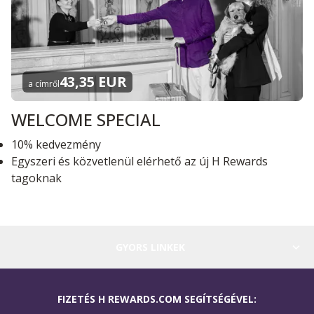
43,35 EUR
a címről
WELCOME SPECIAL
10% kedvezmény
Egyszeri és közvetlenül elérhető az új H Rewards
tagoknak
GYORS LINKEK
FIZETÉS H REWARDS.COM SEGÍTSÉGÉVEL: