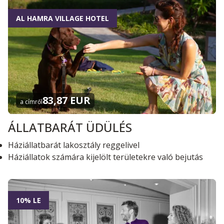
AL HAMRA VILLAGE HOTEL
83,87 EUR
a címről
ÁLLATBARÁT ÜDÜLÉS
Háziállatbarát lakosztály reggelivel
Háziállatok számára kijelölt területekre való bejutás
10% LE