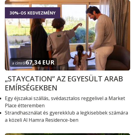
30%-OS KEDVEZMÉNY
67,34 EUR
a címről
„STAYCATION” AZ EGYESÜLT ARAB
EMÍRSÉGEKBEN
Egy éjszakai szállás, svédasztalos reggelivel a Market
Place étteremben
Strandhasználat és gyerekklub a legkisebbek számára
a közeli Al Hamra Residence-ben