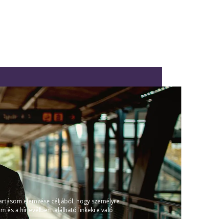
tartásom elemzése céljából, hogy személyre
és a hírlevélben található linkekre való