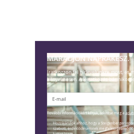
MARADJON NAPRAKÉSZ.
Iratkozzon fel hírlevelünkre most, és
kényelmesen. A leiratkozás bármikor l
E-mail
További információkért kérjük, tekintse meg a
adat
Hozzájárulok ahhoz, hogy a Steigenberger Hote
szabott, érdeklődésemnek megfelelő promóciós e
kattintásom.