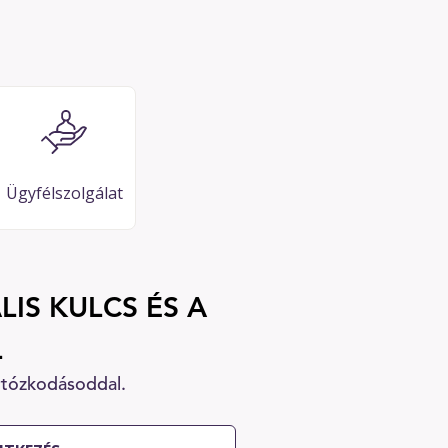
Ügyfélszolgálat
LIS KULCS ÉS A
L
rtózkodásoddal.