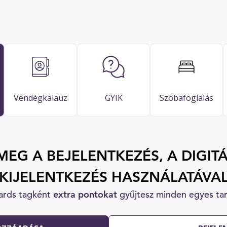
Vendégkalauz
GYIK
Szobafoglalás
MEG A BEJELENTKEZÉS, A DIGITÁ
KIJELENTKEZÉS HASZNÁLATÁVA
ards tagként
extra pontokat
gyűjtesz minden egyes ta