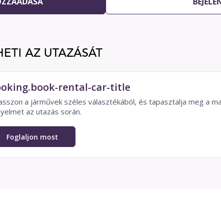
OZZÁADÁSA
BEJELE
HETI AZ UTAZÁSÁT
oking.book-rental-car-title
asszon a járművek széles választékából, és tapasztalja meg a ma
yelmet az utazás során.
Foglaljon most