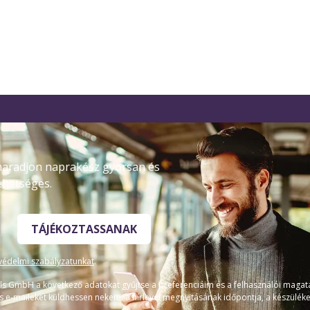
 maradjon naprakész gyorsan és
ehetséges.
TÁJÉKOZTASSANAK
védelmi szabályzatunkat
.
ls GmbH a következő adatokat gyűjtse a preferenciáim és a felhasználói maga
-maileket küldhessen nekem: a hírlevél megnyitásának időpontja, a készülékem 