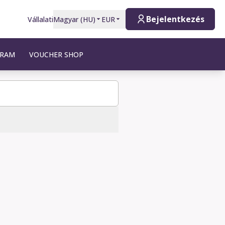
Bejelentkezés
Vállalati
Magyar
(
HU
)
EUR
GRAM
VOUCHER SHOP