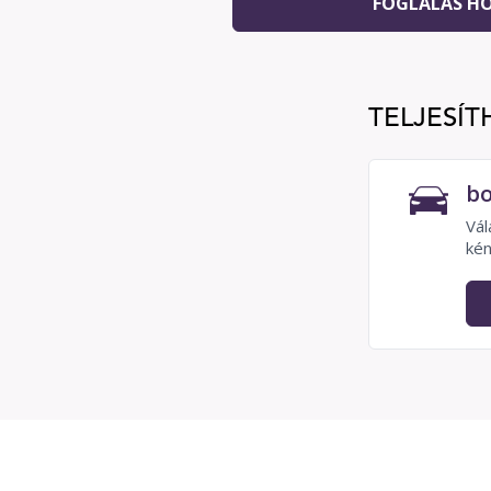
FOGLALÁS H
TELJESÍT
bo
Vál
kén