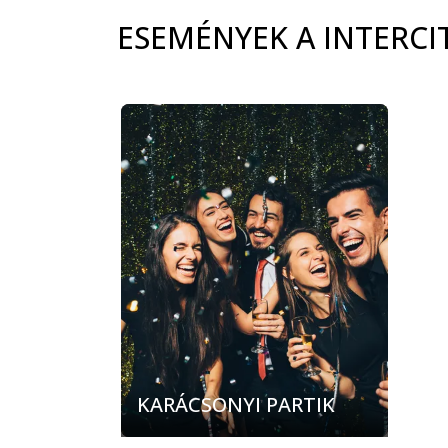
ESEMÉNYEK A INTER
carousel.aria_current_slide
KARÁCSONYI PARTIK