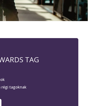
EWARDS TAG
tok
 régi tagoknak