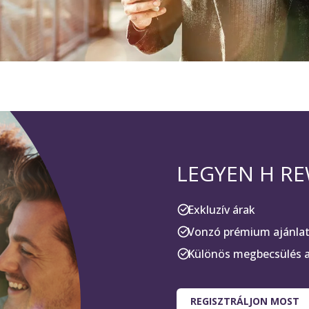
LEGYEN H R
Exkluzív árak
Vonzó prémium ajánla
Különös megbecsülés a
REGISZTRÁLJON MOST