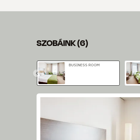
SZOBÁINK
(
6
)
Dia: 1 of 3
BUSINESS ROOM
Dia: 1 of 2