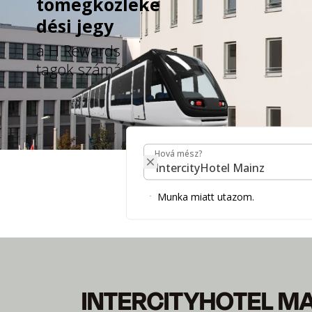
tömegközleke
dési jegy
a H Rewards
tagok számára
Hová mész?
Hová mész?
INTERCITYHOTEL M
Munka miatt utazom.
Meleg és nyitott.
INTERCITYHOTEL M