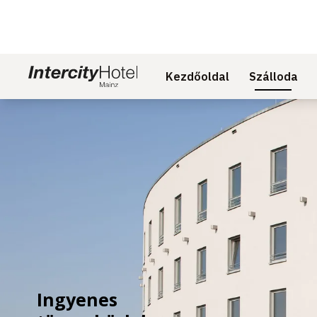
Kezdőoldal
Szálloda
Dia: 1 of 1
Ingyenes