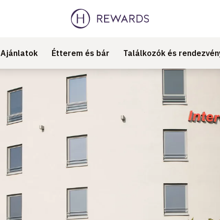
Ajánlatok
Étterem és bár
Találkozók és rendezvén