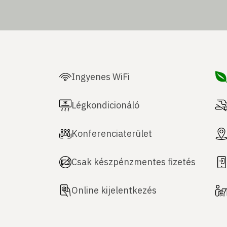
Ingyenes WiFi
Légkondicionáló
Konferenciaterület
Csak készpénzmentes fizetés
Online kijelentkezés