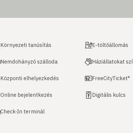
Környezeti tanúsítás
E-töltőállomás
Nemdohányzó szálloda
Háziállatokat sz
Központi elhelyezkedés
FreeCityTicket*
Online bejelentkezés
Digitális kulcs
Check-In terminál