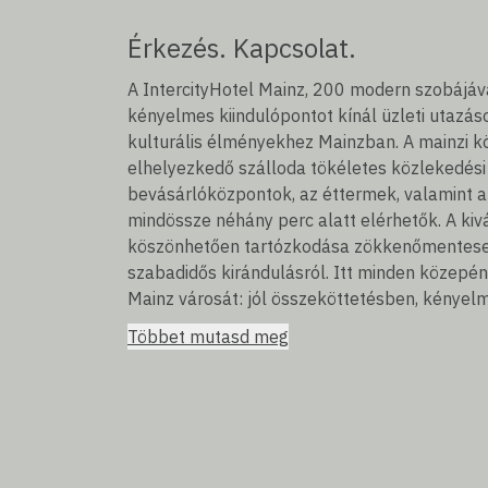
Érkezés. Kapcsolat.
A IntercityHotel Mainz, 200 modern szobájáv
kényelmes kiindulópontot kínál üzleti utazás
kulturális élményekhez Mainzban. A mainzi k
elhelyezkedő szálloda tökéletes közlekedési k
bevásárlóközpontok, az éttermek, valamint a
mindössze néhány perc alatt elérhetők. A ki
köszönhetően tartózkodása zökkenőmentesen i
szabadidős kirándulásról. Itt minden közepén
Mainz városát: jól összeköttetésben, kényel
Többet mutasd meg