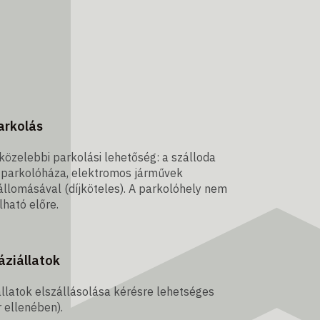
arkolás
közelebbi parkolási lehetőség: a szálloda
 parkolóháza, elektromos járművek
állomásával (díjköteles). A parkolóhely nem
lható előre.
áziállatok
llatok elszállásolása kérésre lehetséges
r ellenében).