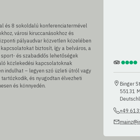
al és 8 sokoldalú konferenciatermével
okhoz, városi kiruccanásokhoz és
özponti pályaudvar közvetlen közelében
apcsolatokat biztosít, így a belváros, a
 sport- és szabadidős lehetőségek
váló közlekedési kapcsolatoknak
ndulhat – legyen szó üzleti útról vagy
 tartózkodik, és nyugodtan élvezheti
Binger S
mesen és könnyedén.
55131 Ma
Deutsch
+49 613
mainz@in