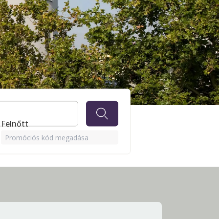
1 Felnőtt
Promóciós kód megadása