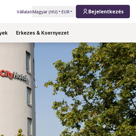
Bejelentkezés
Vállalati
Magyar
(
HU
)
EUR
yek
Erkezes & Koernyezet