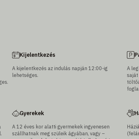
Kijelentkezés
P
A kijelentkezés az indulás napján 12:00-ig
A leg
lehetséges.
saját
ges.
töltő
fogla
Gyerekek
H
a
A 12 éves kor alatti gyermekek ingyenesen
Háziá
.
szállhatnak meg szüleik ágyában, vagy –
(felá