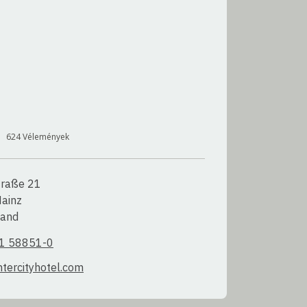
624
Vélemények
traße 21

inz

land
1 58851-0
tercityhotel.com