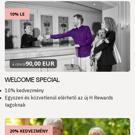
10% LE
90,00 EUR
a címről
WELCOME SPECIAL
10% kedvezmény
Egyszeri és közvetlenül elérhető az új H Rewards
tagoknak
20% KEDVEZMÉNY