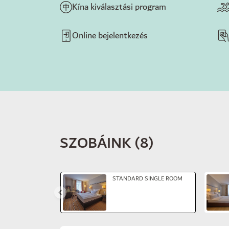
Kína kiválasztási program
Online bejelentkezés
SZOBÁINK
(
8
)
Dia: 1 of 5
STANDARD SINGLE ROOM