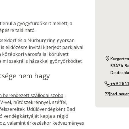
enül a gyógyfürdőkert mellett, a
épésre található.
sseldorf és a Nürburgring gyorsan
elidőzésre invitál kiterjedt parkjaival
 középkori városfallal körülvett
Kurgarten
elmi szakrális házakkal gyönyörködtet.
53474 Ba
Deutschl
eltsége nem hagy
+49 2641
bad-neuen
 berendezett szállodai szoba
,
-vel, hűtőszekrénnyel, széffel,
l felszereltek. Üdülővendégként Bad
vendégkártyáját kapja a régió
oz, valamint érkezéskor kedvezményes