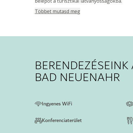
belépőt a turisztikai látványosságokba.
Többet mutasd meg
BERENDEZÉSEINK 
BAD NEUENAHR
Ingyenes WiFi
Konferenciaterület