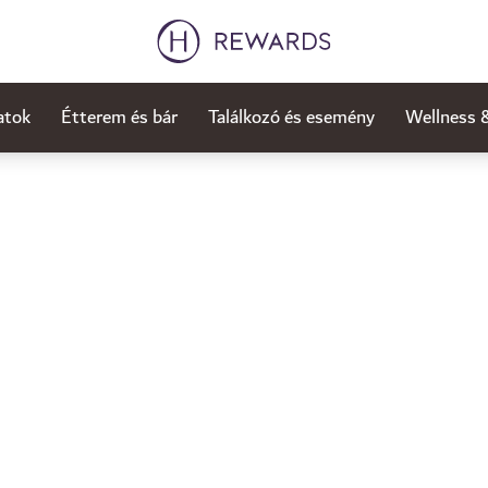
atok
Étterem és bár
Találkozó és esemény
Wellness 