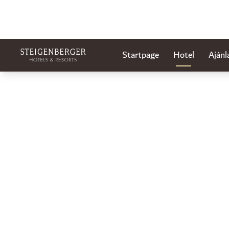
Startpage
Hotel
Ajánl
Dia: 1 of 1