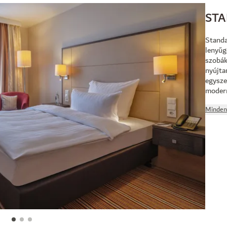
STA
Standa
lenyűg
szobák
nyújta
egysze
modern
Minden 