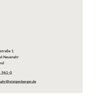
straße 1

d Neuenahr

and
 941-0
ahr@steigenberger.de