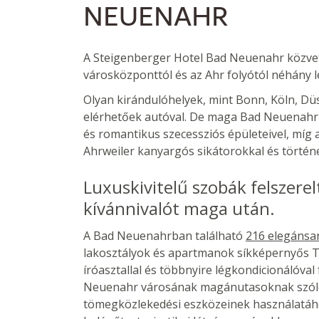
NEUENAHR
A Steigenberger Hotel Bad Neuenahr közvetl
városközponttól és az Ahr folyótól néhány l
Olyan kirándulóhelyek, mint Bonn, Köln, Dü
elérhetőek autóval. De maga Bad Neuenahr is 
és romantikus szecessziós épületeivel, míg a
Ahrweiler kanyargós sikátorokkal és történ
Luxuskivitelű szobák felszer
kívánnivalót maga után.
A Bad Neuenahrban található
216 elegánsan
lakosztályok és apartmanok síkképernyős TV
íróasztallal és többnyire légkondicionálóva
Neuenahr városának magánutasoknak szóló 
tömegközlekedési eszközeinek használatáh