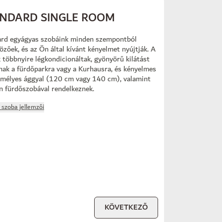
NDARD SINGLE ROOM
rd egyágyas szobáink minden szempontból
özőek, és az Ön által kívánt kényelmet nyújtják. A
 többnyire légkondicionáltak, gyönyörű kilátást
nak a fürdőparkra vagy a Kurhausra, és kényelmes
mélyes ággyal (120 cm vagy 140 cm), valamint
 fürdőszobával rendelkeznek.
szoba jellemzői
KÖVETKEZŐ