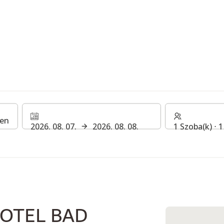
.
2026. 08. 07.
2026. 08. 08.
1 Szoba(k) ⋅ 
csolódásra csábít. Három szauna, különféle pihenőhelyek, egy 
rem garantálják a felejthetetlen kényeztető élményt.
us masszázsoktól a sokféle arckezelésig.
OTEL BAD
t!