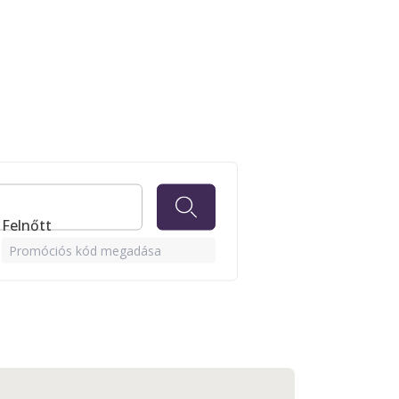
1 Felnőtt
Promóciós kód megadása
tágas úszómedence és