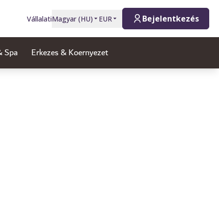
Bejelentkezés
Vállalati
Magyar
(
HU
)
EUR
& Spa
Erkezes & Koernyezet