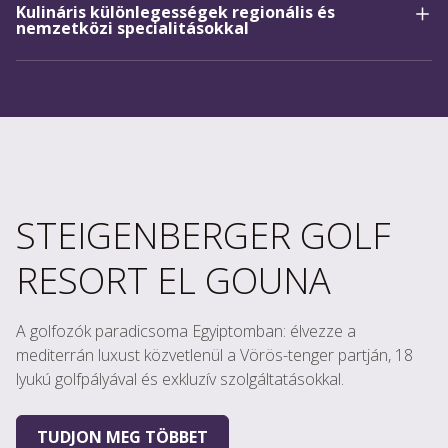
Kulináris különlegességek regionális és
nemzetközi specialitásokkal
STEIGENBERGER GOLF
RESORT EL GOUNA
A golfozók paradicsoma Egyiptomban: élvezze a
mediterrán luxust közvetlenül a Vörös-tenger partján, 18
lyukú golfpályával és exkluzív szolgáltatásokkal.
TUDJON MEG TÖBBET