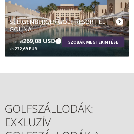
STEIGENBERGER GOLF RESORT EL
GOUNA
269,08 USD
SZOBÁK MEGTEKINTÉSE
a címről
232,69 EUR
kb.
GOLFSZÁLLODÁK:
EXKLUZÍV