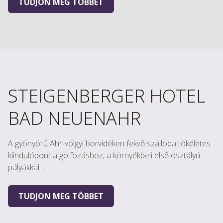
TUDJON MEG TÖBBET
STEIGENBERGER HOTEL
BAD NEUENAHR
A gyönyörű Ahr-völgyi borvidéken fekvő szálloda tökéletes
kiindulópont a golfozáshoz, a környékbeli első osztályú
pályákkal.
TUDJON MEG TÖBBET