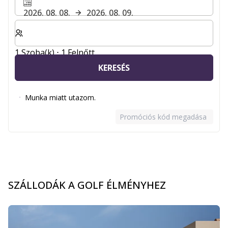
2026. 08. 08.
2026. 08. 09.
Válassza ki a szobák és a vendégek számát
1 Szoba(k) ⋅ 1 Felnőtt
KERESÉS
Munka miatt utazom.
Promóciós kód megadása
SZÁLLODÁK A GOLF ÉLMÉNYHEZ
Dia: 1 of 9