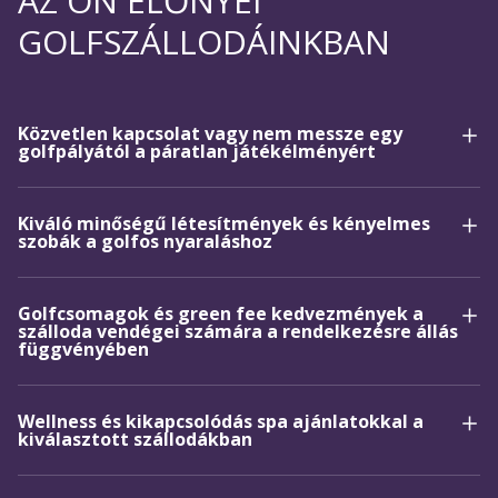
AZ ÖN ELŐNYEI
GOLFSZÁLLODÁINKBAN
Közvetlen kapcsolat vagy nem messze egy
golfpályától a páratlan játékélményért
Kiváló minőségű létesítmények és kényelmes
szobák a golfos nyaraláshoz
Golfcsomagok és green fee kedvezmények a
szálloda vendégei számára a rendelkezésre állás
függvényében
Wellness és kikapcsolódás spa ajánlatokkal a
kiválasztott szállodákban