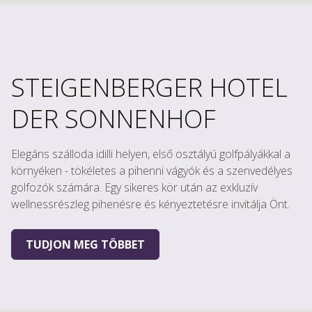
STEIGENBERGER HOTEL
DER SONNENHOF
Elegáns szálloda idilli helyen, első osztályú golfpályákkal a
környéken - tökéletes a pihenni vágyók és a szenvedélyes
golfozók számára. Egy sikeres kör után az exkluzív
wellnessrészleg pihenésre és kényeztetésre invitálja Önt.
TUDJON MEG TÖBBET