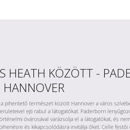
S HEATH KÖZÖTT - PAD
S HANNOVER
a pihentető természet között Hannover a város szívében
d területeivel ejti rabul a látogatókat. Paderborn lenyűgö
örténelmi óvárosával varázsolja el a látogatókat, és n
ihenésre és kikapcsolódásra invitálja őket. Celle festői