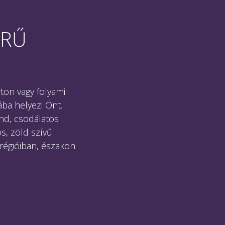
ERŰ
ton vagy folyami
ába helyezi Önt.
nd, csodálatos
s, zöld szívű
régióiban, északon