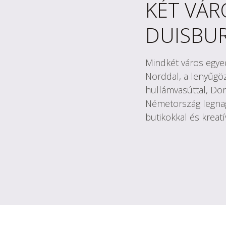
KÉT VÁR
DUISBU
Mindkét város egyed
Norddal, a lenyűgöző
hullámvasúttal, Do
Németország legnag
butikokkal és kreat