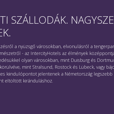
I SZÁLLODÁK. NAGYSZ
K.
zésről a nyüzsgő városokban, elvonulásról a tengerpar
természetről - az IntercityHotels az élmények középpontj
edésükkel olyan városokban, mint Duisburg és Dortmu
 körülvéve, mint Stralsund, Rostock és Lübeck, vagy bájo
tes kiindulópontot jelentenek a Németország legszebb 
t eltöltött kiránduláshoz.