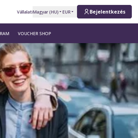
Bejelentkezés
Vállalati
Magyar
(
HU
)
EUR
GRAM
VOUCHER SHOP