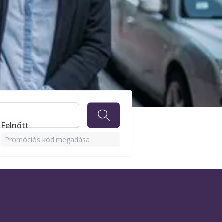
1 Felnőtt
Promóciós kód megadása
most