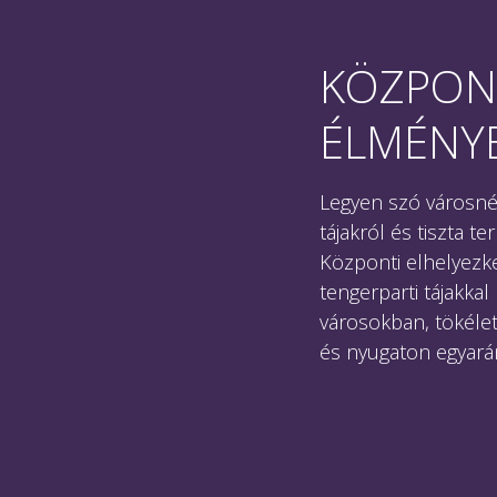
KÖZPONT
ÉLMÉNYE
Legyen szó városné
tájakról és tiszta 
Központi elhelyezk
tengerparti tájakkal
városokban, tökéle
és nyugaton egyarán