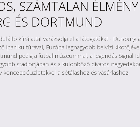
OS, SZÁMTALAN ÉLMÉNY 
RG ÉS DORTMUND
ülálló kínálattal varázsolja el a látogatókat - Duisburg
 ipari kultúrával, Európa legnagyobb belvízi kikötőjével
rtmund pedig a futballmúzeummal, a legendás Signal I
yobb stadionjában és a különböző divatos negyedekben
ív koncepcióüzletekkel a sétáláshoz és vásárláshoz.