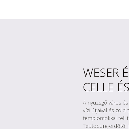
WESER É
CELLE É
A nyüzsgő város és 
vízi útjaival és zöl
templomokkal teli t
Teutoburg-erdőtől p