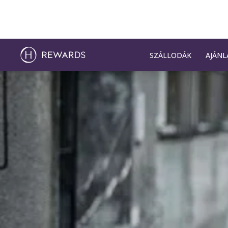
SZÁLLODÁK
AJÁNL
Dia: 1 of 1