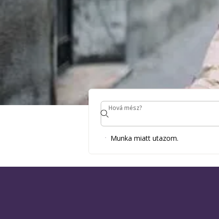
Hová mész?
Hová mész?
Fedezze fe
Munka miatt utazom.
Észak-Ném