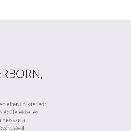
ERBORN,
 elterülő kiterjedt
ző épületekkel és
em messze a
 óvárosával