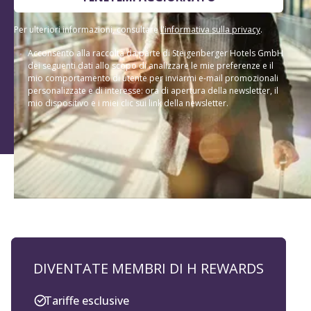
Per ulteriori informazioni, consultare
l'informativa sulla privacy
.
Acconsento alla raccolta da parte di Steigenberger Hotels GmbH
dei seguenti dati allo scopo di analizzare le mie preferenze e il
mio comportamento di utente per inviarmi e-mail promozionali
personalizzate e di interesse: ora di apertura della newsletter, il
mio dispositivo e i miei clic sui link della newsletter.
DIVENTATE MEMBRI DI H REWARDS
Tariffe esclusive