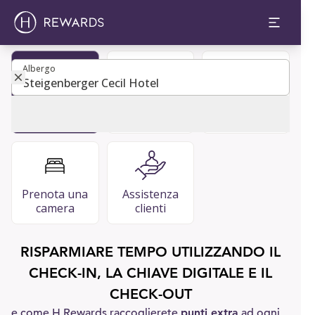
Albergo
Albergo
Diventa
Guida per gli
FAQ
membro
ospiti
Prenota una
Assistenza
camera
clienti
RISPARMIARE TEMPO UTILIZZANDO IL
CHECK-IN, LA CHIAVE DIGITALE E IL
CHECK-OUT
e come H Rewards raccoglierete
punti extra
ad ogni