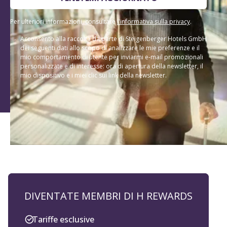
Per ulteriori informazioni, consultare
l'informativa sulla privacy
.
Acconsento alla raccolta da parte di Steigenberger Hotels GmbH
dei seguenti dati allo scopo di analizzare le mie preferenze e il
mio comportamento di utente per inviarmi e-mail promozionali
personalizzate e di interesse: ora di apertura della newsletter, il
mio dispositivo e i miei clic sui link della newsletter.
DIVENTATE MEMBRI DI H REWARDS
Tariffe esclusive