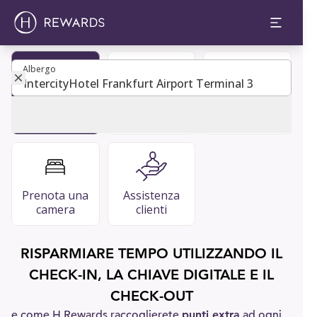
Albergo
Albergo
Diventa
Guida per gli
FAQ
membro
ospiti
Prenota una
Assistenza
camera
clienti
RISPARMIARE TEMPO UTILIZZANDO IL
CHECK-IN, LA CHIAVE DIGITALE E IL
CHECK-OUT
e come H Rewards raccoglierete
punti extra
ad ogni