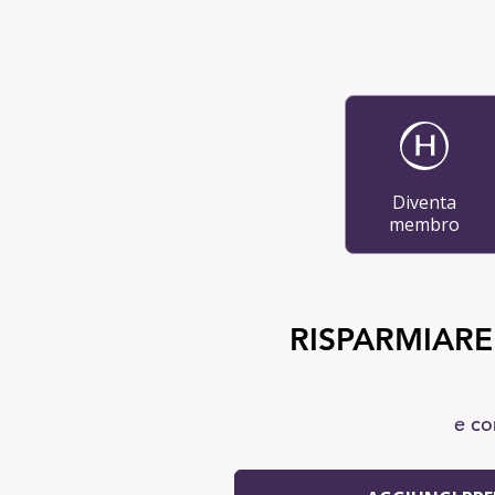
Diventa
membro
RISPARMIARE
e co