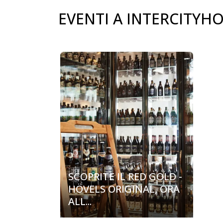
EVENTI A INTERCITY
carousel.aria_current_slide
SCOPRITE IL RED GOLD -
HÖVELS ORIGINAL, ORA
ALL...