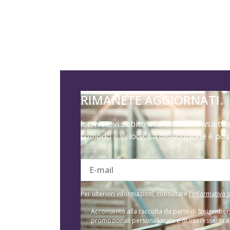
RIMANETE AGGIORNATI.
Iscrivetevi subito alla nostra newslett
comodo e veloce. La disiscrizione è pos
E-mail
Per ulteriori informazioni, consultare
l'informativa s
Acconsento alla raccolta da parte di Steigenber
promozionali personalizzate e di interesse: ora di