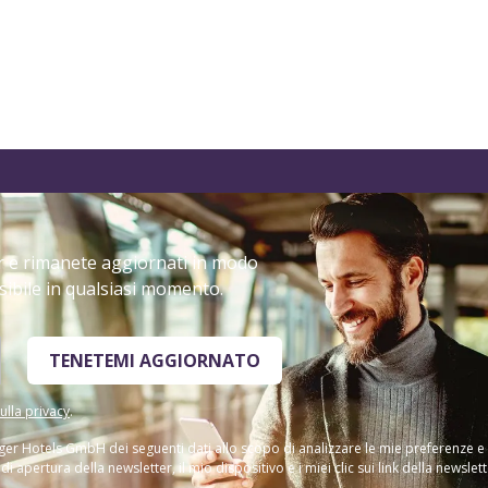
er e rimanete aggiornati in modo
sibile in qualsiasi momento.
TENETEMI AGGIORNATO
ulla privacy
.
ger Hotels GmbH dei seguenti dati allo scopo di analizzare le mie preferenze e
 apertura della newsletter, il mio dispositivo e i miei clic sui link della newslett