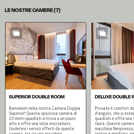
LE NOSTRE CAMERE
(
7
)
Diapositiva 1 di 7
SUPERIOR DOUBLE ROOM
DELUXE DOUBLE
Benvenuti nella nostra Camera Doppia
Provate il comfort d
Superior! Questa spaziosa camera di
d'angolo, che si este
23 metri quadrati si trova a un piano
quadrati e offre una 
alto e offre una vista mozzafiato.
Giura. Queste camere
Godetevi i servizi offerti da questa
macchina Nespresso,
camera, tra cui una macchina
laptop e minifrigo, pe