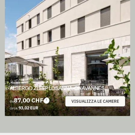
ALBERGO ZLEEP LOSANNA-CHAVANNES
87,00 CHF
VISUALIZZA LE CAMERE
da
93,02 EUR
circa.