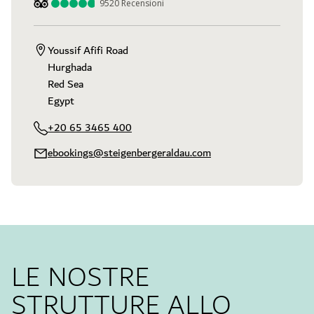
9520
Recensioni
Youssif Afifi Road

Hurghada

Red Sea

Egypt
+20 65 3465 400
ebookings@steigenbergeraldau.com
LE NOSTRE
STRUTTURE ALLO