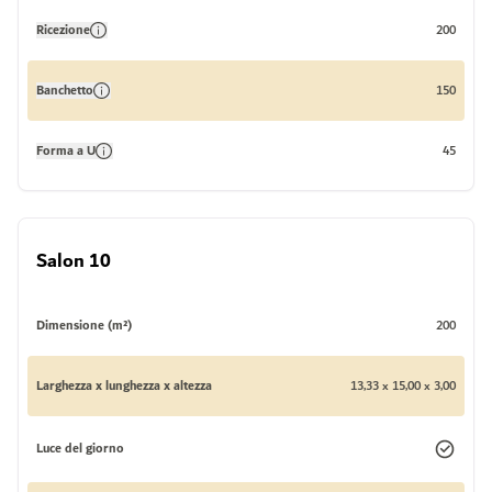
Ricezione
200
Banchetto
150
Forma a U
45
Salon 10
Dimensione (m²)
200
Larghezza x lunghezza x altezza
13,33 x 15,00 x 3,00
Luce del giorno