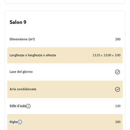
Salon 9
Dimensione (m²)
200
Larghezza x lunghezza x altezza
13,33 x 15,00 x 3,00
Luce del giorno
Aria condizionata
Stile d'aula
120
Righe
200