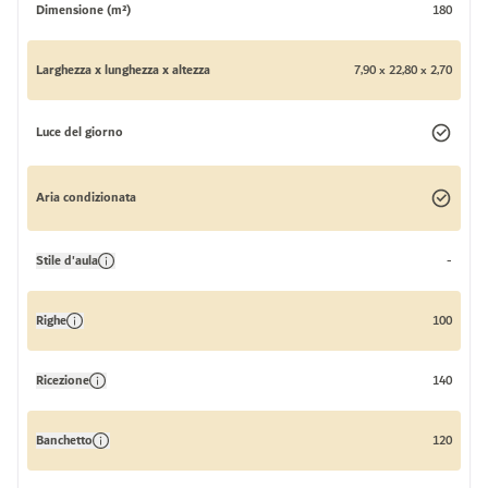
Dimensione (m²)
180
Larghezza x lunghezza x altezza
7,90 x 22,80 x 2,70
Luce del giorno
Aria condizionata
Stile d'aula
-
Righe
100
Ricezione
140
Banchetto
120