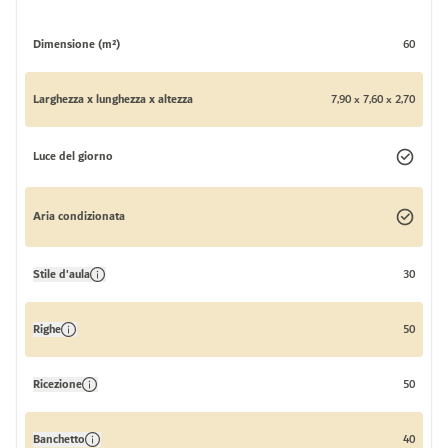
Dimensione (m²)
60
Larghezza x lunghezza x altezza
7,90 x 7,60 x 2,70
Luce del giorno
Aria condizionata
Stile d'aula
30
Righe
50
Ricezione
50
Banchetto
40