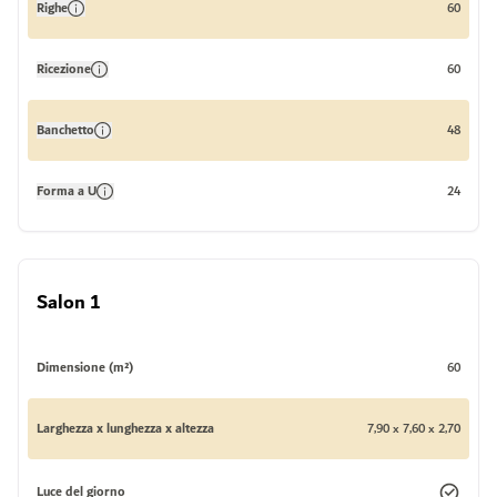
Righe
60
Ricezione
60
Banchetto
48
Forma a U
24
Salon 1
Dimensione (m²)
60
Larghezza x lunghezza x altezza
7,90 x 7,60 x 2,70
Luce del giorno