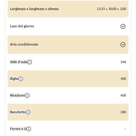
Larghezza x lunghezza x altezza
13,33 x 30,00 x 3,00
Luce del giorno
Aria condizionata
Stile d'aula
240
Righe
400
Ricezione
400
Banchetto
280
Forma a U
-