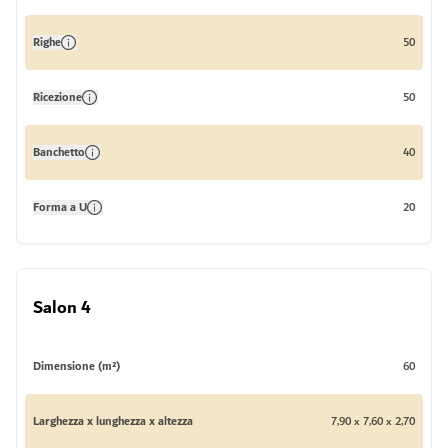
Righe
50
Ricezione
50
Banchetto
40
Forma a U
20
Salon 4
Dimensione (m²)
60
Larghezza x lunghezza x altezza
7,90 x 7,60 x 2,70