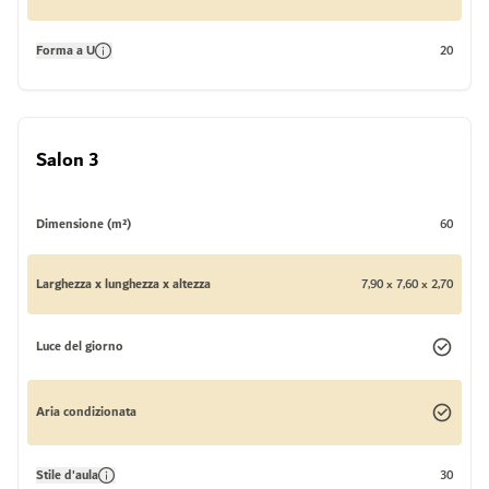
Forma a U
20
Salon 3
Dimensione (m²)
60
Larghezza x lunghezza x altezza
7,90 x 7,60 x 2,70
Luce del giorno
Aria condizionata
Stile d'aula
30