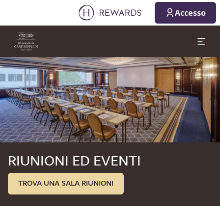
08/08/2026
09/08/2026
Accesso
1 Camera/e ⋅ 1 Adulto
Diapositiva 1 di 1
RIUNIONI ED EVENTI
TROVA UNA SALA RIUNIONI