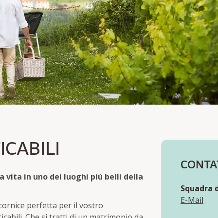
O NEL CUORE DEI VIGNE
ICABILI
CONTA
a vita in uno dei luoghi più belli della
Squadra d
E-Mail
ornice perfetta per il vostro
bili. Che si tratti di un matrimonio da