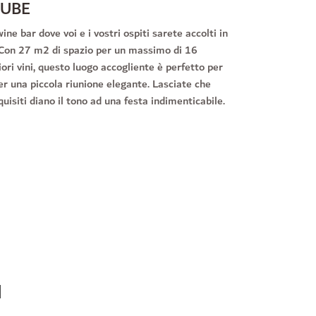
TUBE
WEINSTUB
ne bar dove voi e i vostri ospiti sarete accolti in
Entrate nella nos
 Con 27 m2 di spazio per un massimo di 16
calorosamente i
ori vini, questo luogo accogliente è perfetto per
un massimo di 40
er una piccola riunione elegante. Lasciate che
per un elegante 
quisiti diano il tono ad una festa indimenticabile.
l'atmosfera speci
indimenticabili 
I