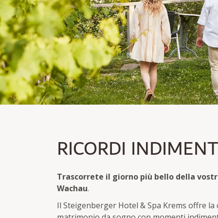
MATRIMONI DA SOGN
RICORDI INDIMENT
Trascorrete il giorno più bello della vostr
Wachau
.
Il Steigenberger Hotel & Spa Krems offre la c
matrimonio da sogno con momenti indimentica