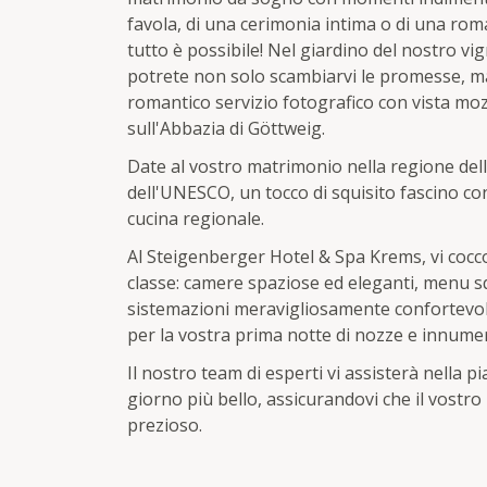
favola, di una cerimonia intima o di una roma
tutto è possibile! Nel giardino del nostro vig
potrete non solo scambiarvi le promesse, m
romantico servizio fotografico con vista moz
sull'Abbazia di Göttweig.
Date al vostro matrimonio nella regione de
dell'UNESCO, un tocco di squisito fascino con 
cucina regionale.
Al Steigenberger Hotel & Spa Krems, vi cocc
classe: camere spaziose ed eleganti, menu squ
sistemazioni meravigliosamente confortevoli p
per la vostra prima notte di nozze e innumere
Il nostro team di esperti vi assisterà nella p
giorno più bello, assicurandovi che il vostr
prezioso.