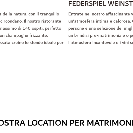
FEDERSPIEL WEINS
 della natura, con il tranquillo
Entrate nel nostro affascinante wi
 circondano. Il nostro ristorante
un'atmosfera intima e calorosa.
massimo di 140 ospiti, perfetto
persone e una selezione dei migli
 con champagne frizzante.
un brindisi pre-matrimoniale o p
assata creino lo sfondo ideale per
l'atmosfera incantevole e i vini s
OSTRA LOCATION PER MATRIMON