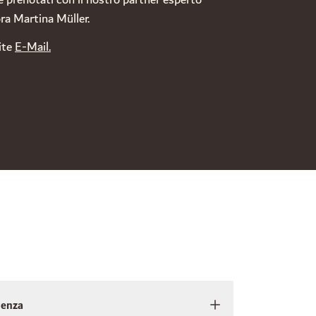
e prenotati con il nostro partner esperto
ora Martina Müller.
ite
E-Mail.
uenza