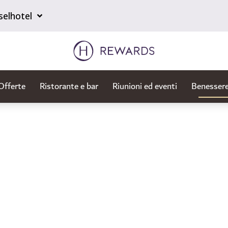
selhotel
Offerte
Ristorante e bar
Riunioni ed eventi
Benessere