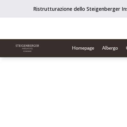
Ristrutturazione dello Steigenberger In
Homepage
Albergo
Diapositiva 1 di 1