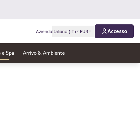
Accesso
Azienda
Italiano
(
IT
)
EUR
 e Spa
Arrivo & Ambiente