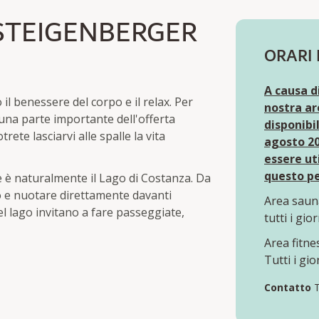
 STEIGENBERGER
ORARI 
A causa di
 il benessere del corpo e il relax. Per
nostra ar
una parte importante dell'offerta
disponibil
otrete lasciarvi alle spalle la vita
agosto 20
essere ut
questo p
e è naturalmente il Lago di Costanza. Da
o e nuotare direttamente davanti
Area saun
 del lago invitano a fare passeggiate,
tutti i gio
Area fitne
Tutti i gio
Contatto
T