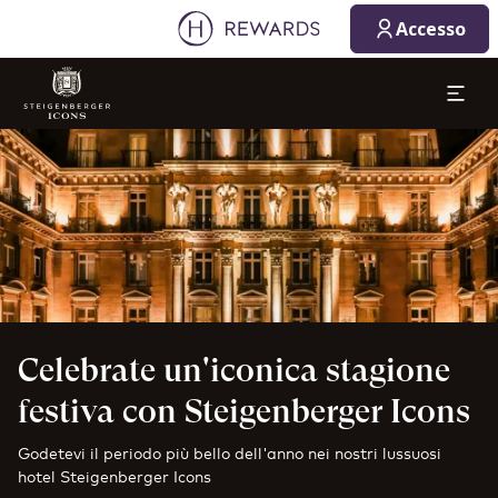
1 Camera/e ⋅ 1 Adulto
Accesso
Diapositiva 1 di 1
Celebrate un'iconica stagione
festiva con Steigenberger Icons
Godetevi il periodo più bello dell'anno nei nostri lussuosi
hotel Steigenberger Icons