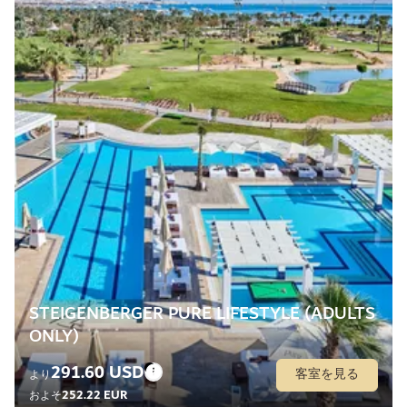
STEIGENBERGER PURE LIFESTYLE (ADULTS
ONLY)
291.60 USD
客室を見る
より
252.22 EUR
およそ