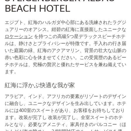
BEACH HOTEL
エジプト、紅海のハルガダ中心部にある洗練されたラグジ
ュアリーのオアシス。紺碧の紅海に直接面したユニークな
ロケーション
を持つこの高級5つ星デラックスビーチホテ
ルは、静けさとプライバシーが特徴です。手入れの行き届
いた庭園の緑、紅海のアクアマリン、背景の壮大な山脈の
赤い色彩に心を休ませてください。この受賞歴のあるビー
チホテルは、究極の贅沢と優れたサービスを兼ね備えてい
ます。
紅海に浮かぶ快適な我が家
アラビア、インド、アフリカの要素がリゾートのデザイン
に融合し、ユニークなデザインを生み出しています。ホテ
ルには400室のスイートがあり、お客様をお待ちしており
ます。改装が完了し 改装が完了し、全室スイートのホテ
ルとなり、必要なアメニティ、家具付きのバルコニー（ほ