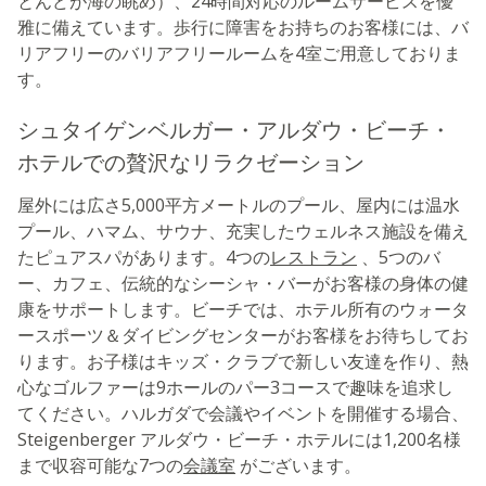
とんどが海の眺め）、24時間対応のルームサービスを優
雅に備えています。歩行に障害をお持ちのお客様には、バ
リアフリーのバリアフリールームを4室ご用意しておりま
す。
シュタイゲンベルガー・アルダウ・ビーチ・
ホテルでの贅沢なリラクゼーション
屋外には広さ5,000平方メートルのプール、屋内には温水
プール、ハマム、サウナ、充実したウェルネス施設を備え
たピュアスパがあります。4つの
レストラン
、5つのバ
ー、カフェ、伝統的なシーシャ・バーがお客様の身体の健
康をサポートします。ビーチでは、ホテル所有のウォータ
ースポーツ＆ダイビングセンターがお客様をお待ちしてお
ります。お子様はキッズ・クラブで新しい友達を作り、熱
心なゴルファーは9ホールのパー3コースで趣味を追求し
てください。ハルガダで会議やイベントを開催する場合、
Steigenberger アルダウ・ビーチ・ホテルには1,200名様
まで収容可能な7つの
会議室
がございます。