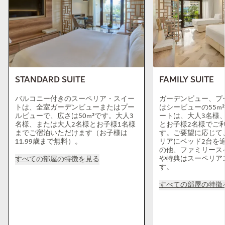
STANDARD SUITE
FAMILY SUITE
バルコニー付きのスーペリア・スイー
ガーデンビュー、プ
トは、全室ガーデンビューまたはプー
はシービューの55m
ルビューで、広さは50m²です。大人3
ートは、大人3名様
名様、または大人2名様とお子様1名様
とお子様2名様でご
までご宿泊いただけます（お子様は
す。ご要望に応じて
11.99歳まで無料）。
リアにベッド2台を
の他、ファミリース
や特典はスーペリア
すべての部屋の特徴を見る
す。
すべての部屋の特徴