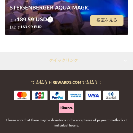
STEIGENBERGER AQUA MAGIC
189.59 USD
客室を見る
より
163.99 EUR
およそ
クイックリンク
で支払う H REWARDS.COMで支払う：
Please note that there may be deviations in the acceptance of payment methods at
individual hotels.