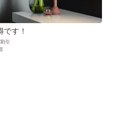
得です！
%割引
能