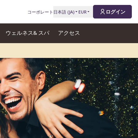
ログイン
コーポレート
日本語
(
JA
)
EUR
ウェルネス& スパ
アクセス