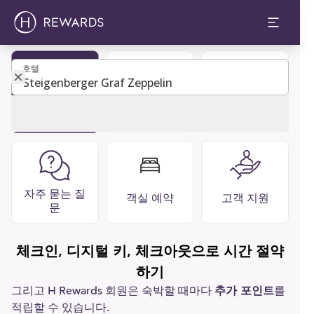
호텔
호텔
회원 가입하
게스트 디렉
레스토랑 &
기
토리
바
자주 묻는 질
객실 예약
고객 지원
문
체크인, 디지털 키, 체크아웃으로 시간 절약
하기
그리고 H Rewards 회원은 숙박할 때마다
추가 포인트
를
적립할 수 있습니다.