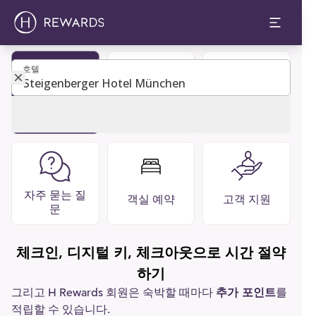
호텔
호텔
회원 가입하
게스트 디렉
레스토랑 &
기
토리
바
자주 묻는 질
객실 예약
고객 지원
문
체크인, 디지털 키, 체크아웃으로 시간 절약
하기
그리고 H Rewards 회원은 숙박할 때마다
추가 포인트
를
적립할 수 있습니다.