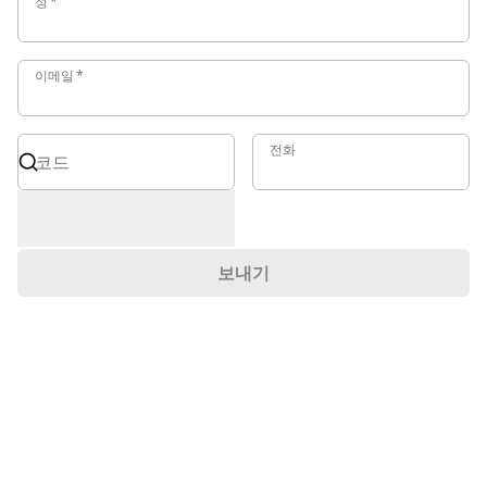
성
*
이메일
이메일
*
코드
전화
전화
코드
국제 형식 필요(예: +49 171 1234567)
보내기