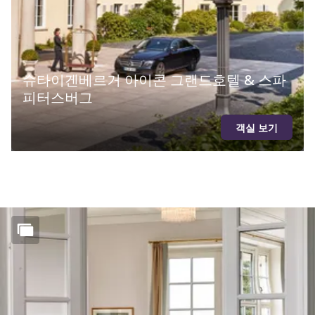
슈타이겐베르거 아이콘 그랜드호텔 & 스파
피터스버그
객실 보기