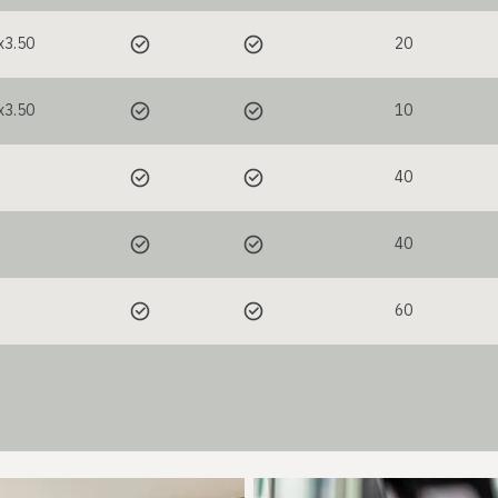
x3.50
20
x3.50
10
40
40
60