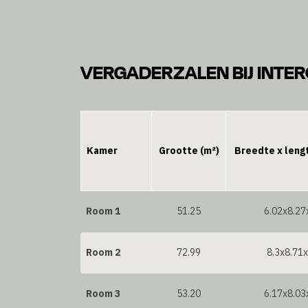
VERGADERZALEN BIJ INTE
Kamer
Grootte (m²)
Breedte x leng
Room 1
51.25
6.02x8.27
Room 2
72.99
8.3x8.71
Room 3
53.20
6.17x8.03