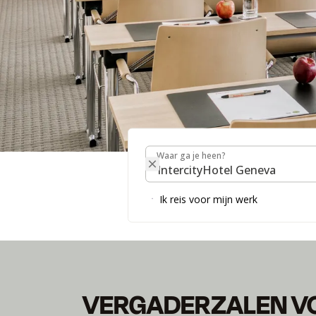
Waar ga je heen?
Waar ga je heen?
VERGADERINGEN 
Ik reis voor mijn werk
VERGADERZALEN V