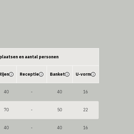
plaatsen en aantal personen
Rijen
Receptie
Banket
U-vorm
40
-
40
16
70
-
50
22
40
-
40
16