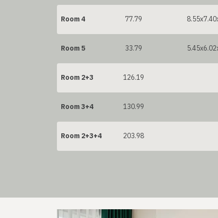
Room 4
77.79
8.55x7.40
Room 5
33.79
5.45x6.02
Room 2+3
126.19
Room 3+4
130.99
Room 2+3+4
203.98