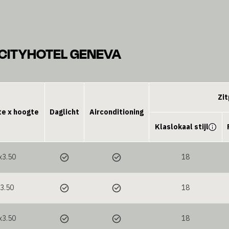
RCITYHOTEL GENEVA
Zit
te x hoogte
Daglicht
Airconditioning
Klaslokaal stijl
x3.50
18
x3.50
18
x3.50
18