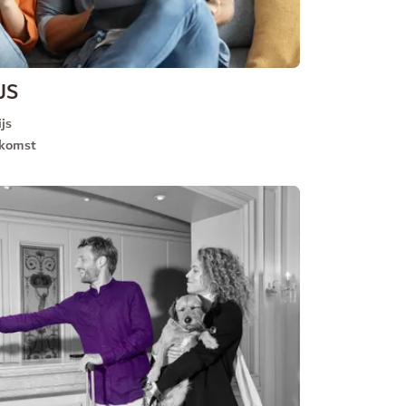
JS
js
nkomst