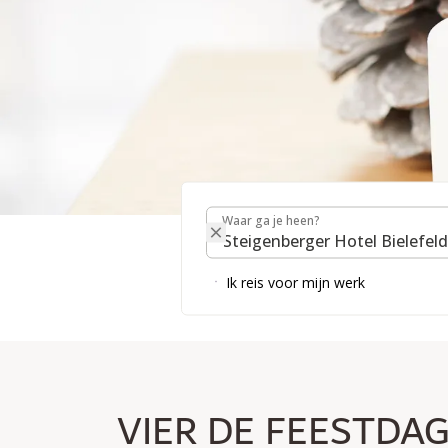
Waar ga je heen?
WINTERSEIZOEN 202
Waar ga je heen?
Ik reis voor mijn werk
Advent, Kerstmis & het einde van het jaar - in het har
VIER DE FEESTDAG