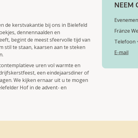
NEEM 
Evenemen
n de kerstvakantie bij ons in Bielefeld
Fränze We
oekjes, dennennaalden en
ft, begint de meest sfeervolle tijd van
Telefoon 
 stil te staan, kaarsen aan te steken
E-mail
n.
e contemplatieve uren vol warmte en
drijfskerstfeest, een eindejaarsdiner of
tdagen. We kijken ernaar uit u te mogen
lefelder Hof in de advent- en