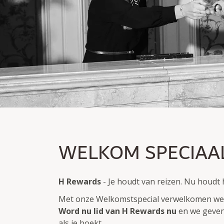
WELKOM SPECIAAL
WELKOM SPECIAA
10% korting
Eenmalig en direct beschikbaar voor nieuwe H Rewar
H Rewards
- Je houdt van reizen. Nu houdt 
Met onze Welkomstspecial verwelkomen we
Word nu lid van H Rewards nu
en we geven 
als je boekt.