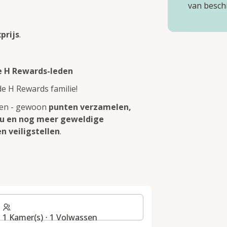
van besch
prijs
.
e H Rewards-leden
e H Rewards familie!
eren - gewoon
punten verzamelen,
au en nog meer geweldige
n veiligstellen
.
G
1 Kamer(s) ⋅ 1 Volwassen