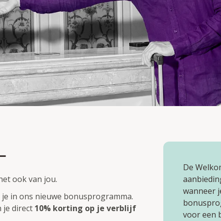
L
ds leden
De Welkom
het ook van jou.
aanbiedin
wanneer je
 je in ons nieuwe bonusprogramma.
bonusprog
je direct
10% korting op je verblijf
voor een 