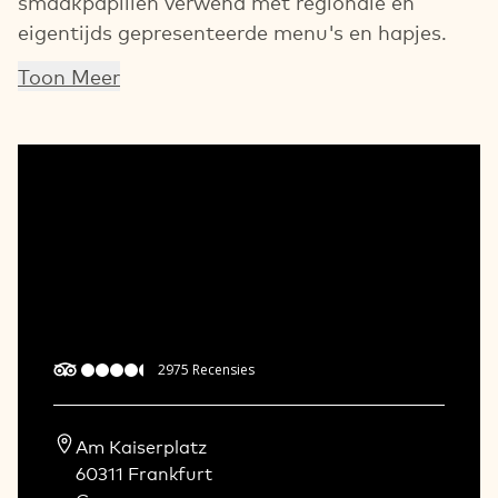
smaakpapillen verwend met regionale en
eigentijds gepresenteerde menu's en hapjes.
Toon Meer
2975
Recensies
Am Kaiserplatz  

60311 Frankfurt   
