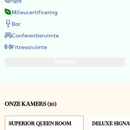
Spa
Milieucertificering
Bar
Conferentieruimte
Fitnessruimte
TOON MEER
ONZE KAMERS
(
10
)
Dia 1 van 10
SUPERIOR QUEEN ROOM
DELUXE SIGN