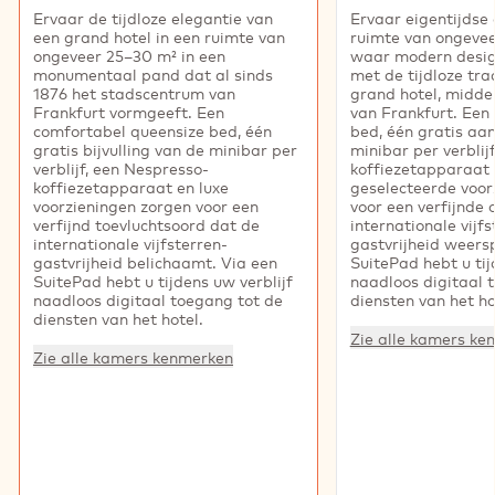
Ervaar de tijdloze elegantie van
Ervaar eigentijdse 
een grand hotel in een ruimte van
ruimte van ongevee
ongeveer 25–30 m² in een
waar modern desi
monumentaal pand dat al sinds
met de tijdloze tra
1876 het stadscentrum van
grand hotel, midde
Frankfurt vormgeeft. Een
van Frankfurt. Een 
comfortabel queensize bed, één
bed, één gratis aan
gratis bijvulling van de minibar per
minibar per verblij
verblijf, een Nespresso-
koffiezetapparaat 
koffiezetapparaat en luxe
geselecteerde voor
voorzieningen zorgen voor een
voor een verfijnde
verfijnd toevluchtsoord dat de
internationale vijfs
internationale vijfsterren-
gastvrijheid weersp
gastvrijheid belichaamt. Via een
SuitePad hebt u tij
SuitePad hebt u tijdens uw verblijf
naadloos digitaal 
naadloos digitaal toegang tot de
diensten van het ho
diensten van het hotel.
Zie alle kamers ke
Zie alle kamers kenmerken