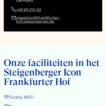
Germany
+49 69 215-02
rezeption@frankfurter-
hof.steigenberger.de
Onze faciliteiten in het
Steigenberger Icon
Frankfurter Hof
Gratis WiFi