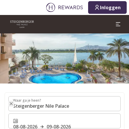
08-08-2026
09-08-2026
Inloggen
1 Kamer(s) ⋅ 1 Volwassen
Dia 1 van 1
Waar ga je heen?
Waar ga je heen?
08-08-2026
09-08-2026