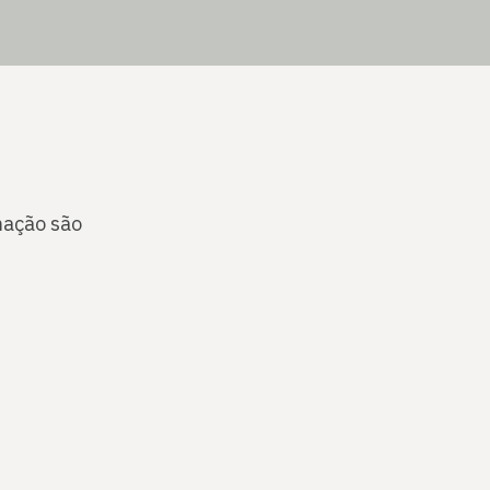
mação são
e