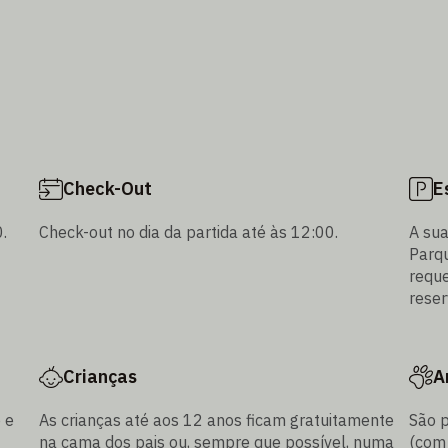
Check-Out
E
.
Check-out no dia da partida até às 12:00.
A su
Parqu
reque
reser
Crianças
A
 e
As crianças até aos 12 anos ficam gratuitamente
São p
na cama dos pais ou, sempre que possível, numa
(com 