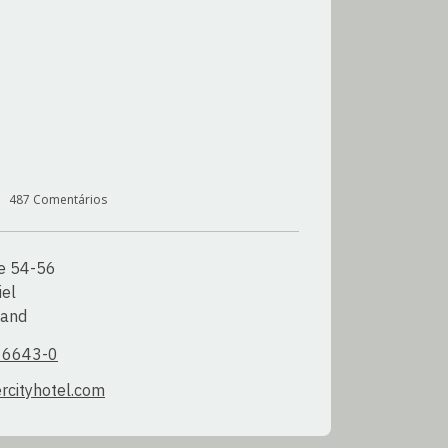
487
Comentários
e 54-56

el

land
 6643-0
ercityhotel.com