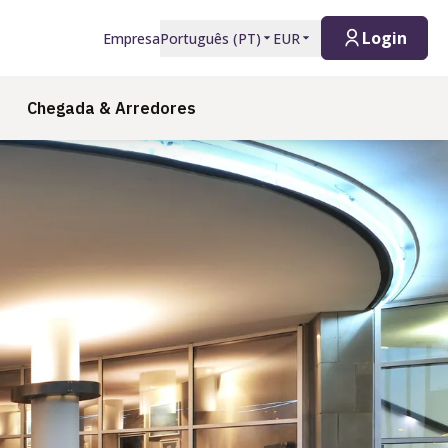
Login
Empresa
Português
(
PT
)
EUR
Chegada & Arredores