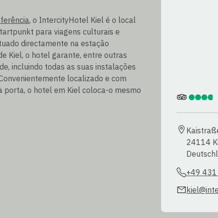
ferência
, o IntercityHotel Kiel é o local
Startpunkt para viagens culturais e
ituado directamente na estação
de Kiel, o hotel garante, entre outras
ade, incluindo todas as suas instalações
. Convenientemente localizado e com
à porta, o hotel em Kiel coloca-o mesmo
Kaistraß
24114 Ki
Deutsch
+49 431
kiel@int