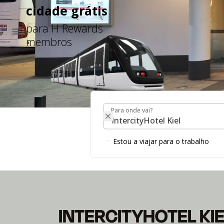
cidade grátis
para H Rewards
membros
Para onde vai?
Para onde vai?
INTERCITYHOTEL KI
Estou a viajar para o trabalho
INTERCITYHOTEL KI