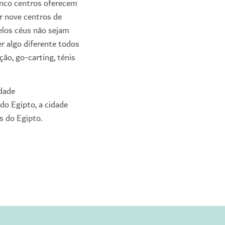
inco centros oferecem
r nove centros de
elos céus não sejam
er algo diferente todos
ão, go-carting, ténis
idade
do Egipto, a cidade
s do Egipto.