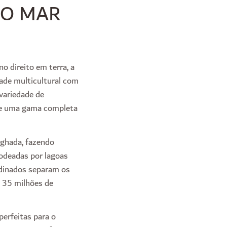
NO MAR
 direito em terra, a
dade multicultural com
variedade de
, e uma gama completa
rghada, fazendo
rodeadas por lagoas
rdinados separam os
e 35 milhões de
erfeitas para o