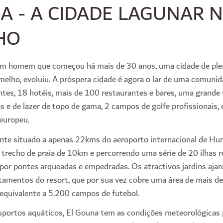
A - A CIDADE LAGUNAR 
HO
um homem que começou há mais de 30 anos, uma cidade de pleno
melho, evoluiu. A próspera cidade é agora o lar de uma comuni
tes, 18 hotéis, mais de 100 restaurantes e bares, uma grande 
as e de lazer de topo de gama, 2 campos de golfe profissionais
 europeu.
nte situado a apenas 22kms do aeroporto internacional de Hu
 trecho de praia de 10km e percorrendo uma série de 20 ilhas 
 por pontes arqueadas e empedradas. Os atractivos jardins aja
artamentos do resort, que por sua vez cobre uma área de mais d
equivalente a 5.200 campos de futebol.
portos aquáticos, El Gouna tem as condições meteorológicas p