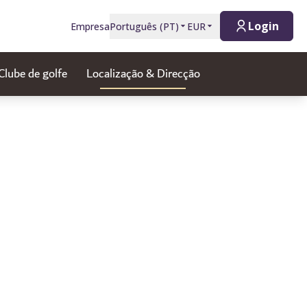
Login
Empresa
Português
(
PT
)
EUR
Clube de golfe
Localização & Direcção