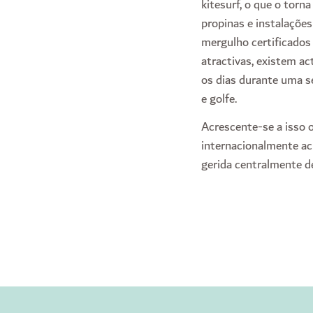
kitesurf, o que o to
propinas e instalaçõe
mergulho certificados
atractivas, existem ac
os dias durante uma se
e golfe.
Acrescente-se a isso o
internacionalmente acl
gerida centralmente d