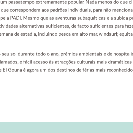
rna um passatempo extremamente popular. Nada menos do que c
s que correspondem aos padrões individuais, para não menciona
 pela PADI. Mesmo que as aventuras subaquáticas e a subida p
tividades alternativas suficientes, de facto suficientes para faz
mana de estadia, incluindo pesca em alto mar, windsurf, equitaç
 seu sol durante todo o ano, prémios ambientais e de hospital
amados, e fácil acesso às atracções culturais mais dramáticas 
e El Gouna é agora um dos destinos de férias mais reconhecido