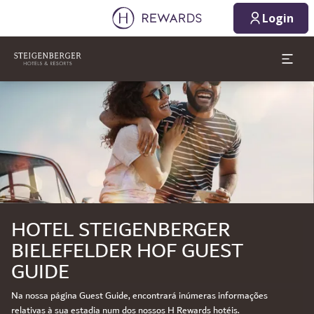
09/08/2026
10/08/2026
Login
1 Quarto(s) ⋅ 1 Adulto
Diapositivo 1 de 1
HOTEL STEIGENBERGER
BIELEFELDER HOF GUEST
GUIDE
Na nossa página Guest Guide, encontrará inúmeras informações
relativas à sua estadia num dos nossos H Rewards hotéis.