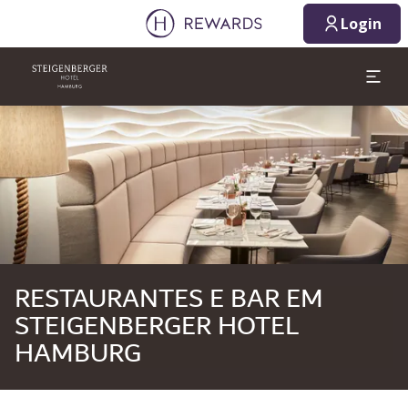
09/08/2026
10/08/2026
Login
1 Quarto(s) ⋅ 1 Adulto
Diapositivo 1 de 1
RESTAURANTES E BAR EM
STEIGENBERGER HOTEL
HAMBURG