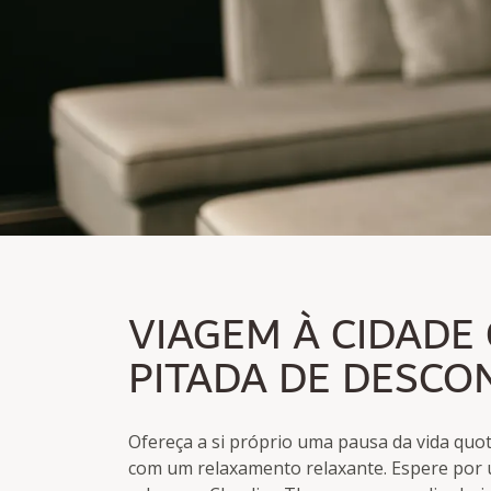
VIAGEM À CIDADE C
DESCONTRAÇÃO
VIAGEM À CIDADE
PITADA DE DESC
Pernoita com pequeno-almoço incluído
Bilhete de um dia para a Claudius Therme
Ofereça a si próprio uma pausa da vida quo
com um relaxamento relaxante. Espere por