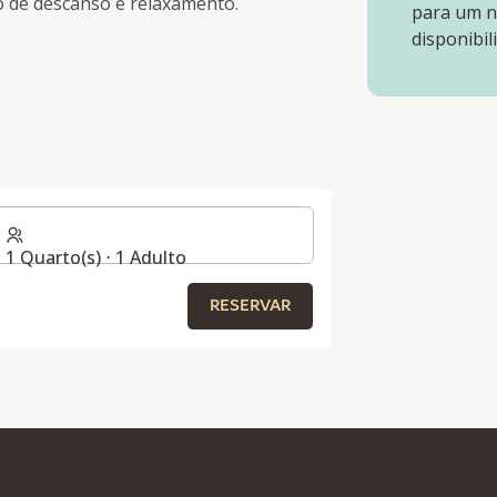
o de descanso e relaxamento.
para um n
disponibil
S
1 Quarto(s) ⋅ 1 Adulto
RESERVAR