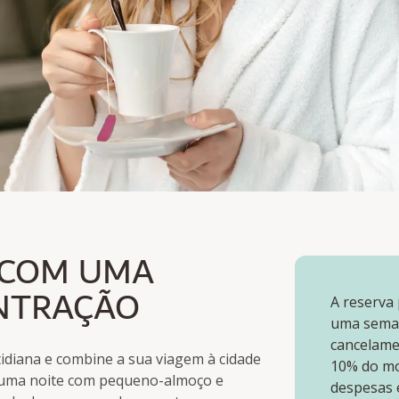
OM UMA PITADA DE
 COM UMA
ONTRAÇÃO
A reserva
uma seman
cancelame
tidiana e combine a sua viagem à cidade
10% do mo
 uma noite com pequeno-almoço e
despesas e