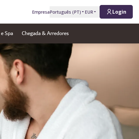
Login
Empresa
Português
(
PT
)
EUR
 e Spa
Chegada & Arredores