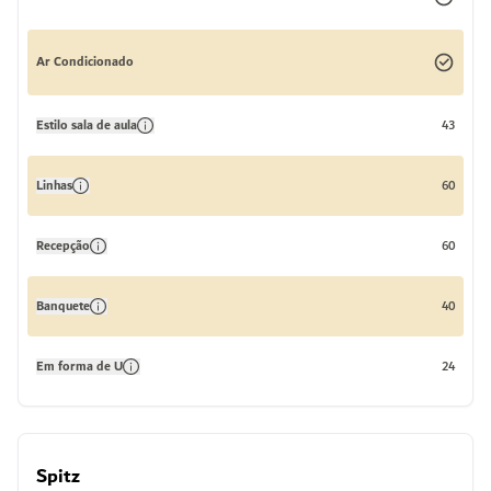
Ar Condicionado
Estilo sala de aula
43
Linhas
60
Recepção
60
Banquete
40
Em forma de U
24
Spitz