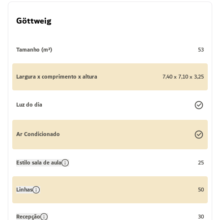
Göttweig
Tamanho (m²)
53
Largura x comprimento x altura
7,40 x 7,10 x 3,25
Luz do dia
Ar Condicionado
Estilo sala de aula
25
Linhas
50
Recepção
30