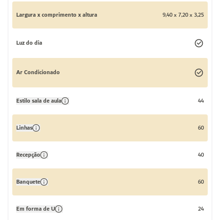
Largura x comprimento x altura
9,40 x 7,20 x 3,25
Luz do dia
Ar Condicionado
Estilo sala de aula
44
Linhas
60
Recepção
40
Banquete
60
Em forma de U
24