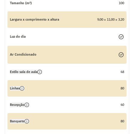
Tamanho (m²)
100
Largura x comprimento x altura
9,00 x 11,00 x 3,20
Luz do dia
Ar Condicionado
Estilo sala de aula
48
Linhas
80
Recepção
40
Banquete
80