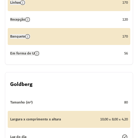
Linhas
170
Recepção
120
Banquete
170
Em forma de U
56
Goldberg
Tamanho (m²)
80
Largura x comprimento x altura
10,00 x 8,00 x 4,20
Luz do dia