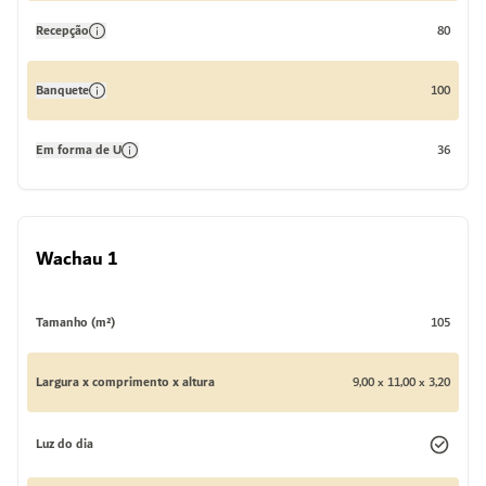
Recepção
80
Banquete
100
Em forma de U
36
Wachau 1
Tamanho (m²)
105
Largura x comprimento x altura
9,00 x 11,00 x 3,20
Luz do dia