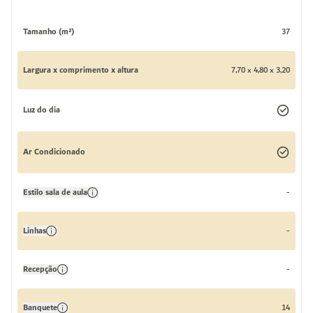
Tamanho (m²)
37
Largura x comprimento x altura
7,70 x 4,80 x 3,20
Luz do dia
Ar Condicionado
Estilo sala de aula
-
Linhas
-
Recepção
-
Banquete
14