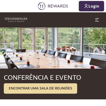
10/08/2026
11/08/2026
Login
1 Quarto(s) ⋅ 1 Adulto
Diapositivo 1 de 1
CONFERÊNCIA E EVENTO
ENCONTRAR UMA SALA DE REUNIÕES