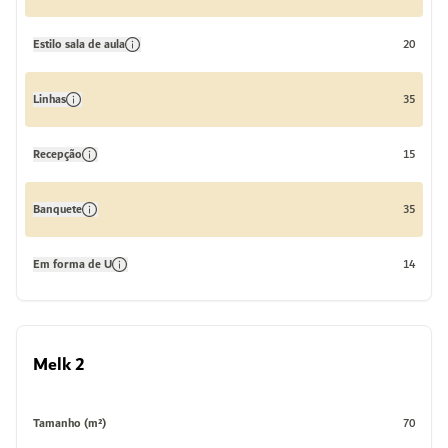
Estilo sala de aula
20
Linhas
35
Recepção
15
Banquete
35
Em forma de U
14
Melk 2
Tamanho (m²)
70