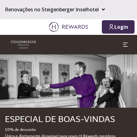
Renovações no Steigenberger Inselhotel
Login
Diapositivo 1 de 1
ESPECIAL DE BOAS-VINDAS
10% de desconto
Única e diretamente disponível para novos H Rewards membros