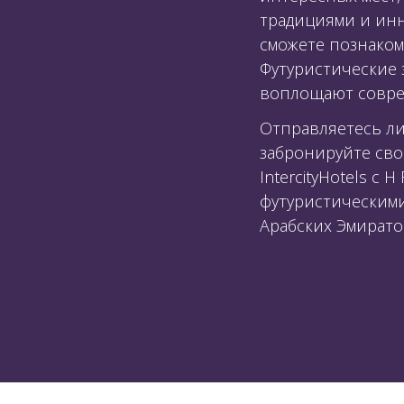
традициями и инн
сможете познаком
Футуристические 
воплощают совре
Отправляетесь ли 
забронируйте свое
IntercityHotels с
футуристическим
Арабских Эмирато