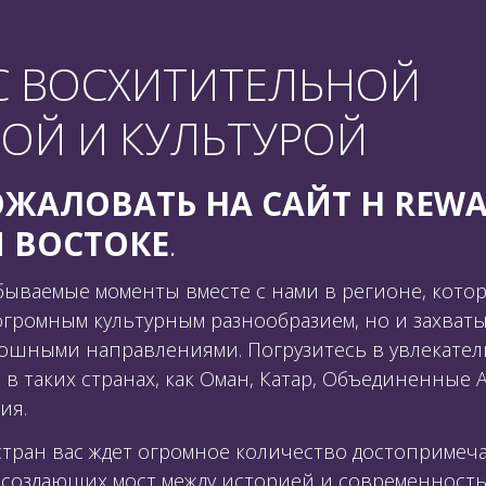
С ВОСХИТИТЕЛЬНОЙ
 СЕБЯ ЭТОТ МНОГОГРАННЫЙ РЕГИОН ОТДЫХА ВМ
ОЙ И КУЛЬТУРОЙ
ЖАЛОВАТЬ НА САЙТ H REWA
 ВОСТОКЕ
.
ываемые моменты вместе с нами в регионе, кото
огромным культурным разнообразием, но и захва
кошными направлениями. Погрузитесь в увлекате
 в таких странах, как Оман, Катар, Объединенные
ия.
 стран вас ждет огромное количество достопримеч
 создающих мост между историей и современность