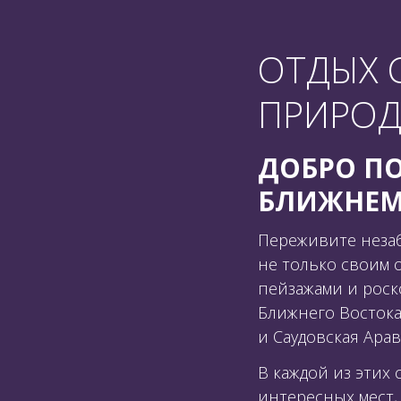
ОТДЫХ 
ЗАБРОНИРУЙТЕ НОМЕР И ОТКРОЙТЕ ДЛЯ
REWARDS.
ПРИРОД
ДОБРО ПО
БЛИЖНЕМ
Переживите незаб
не только своим 
пейзажами и рос
Ближнего Востока
и Саудовская Арав
В каждой из этих
интересных мест,