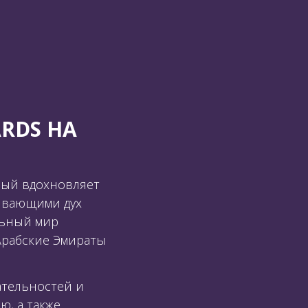
ЕСТЕ С H
RDS НА
рый вдохновляет
тывающими дух
льный мир
 Арабские Эмираты
ательностей и
ю, а также