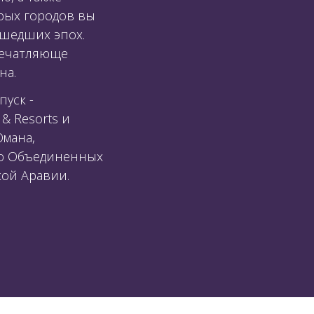
арых городов вы
ушедших эпох.
впечатляюще
на.
пуск -
& Resorts и
Омана,
ью Объединенных
кой Аравии.