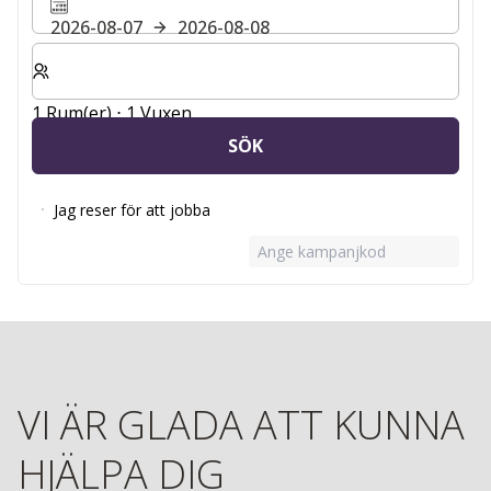
2026-08-07
2026-08-08
Välj antal rum och gäster för din vistelse
1 Rum(er) ⋅ 1 Vuxen
SÖK
Jag reser för att jobba
Ange kampanjkod
VI ÄR GLADA ATT KUNNA
HJÄLPA DIG