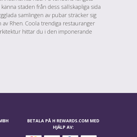
a känna staden från dess sällskapliga sida
ärgglada samlingen av pubar sträcker sig
en av Rhen. Coola trendiga restauranger
arkitektur hittar du i den imponerande
GMBH
BETALA PÅ H REWARDS.COM MED
HJÄLP AV: