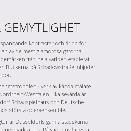
 GEMYTLIGHET
 spännande kontraster och är därför
är en av de mest glamorösa gatorna i
demärken från hela världen etablerat
ker. Butikerna på Schadowstraße inbjuder
ndor.
i Rhenmetropolen - verk av kända målare
 Nordrhein-Westfalen. Lika sevärda är
eldorf Schauspielhaus och Deutsche
nds största operaensemble.
ngtur är Düsseldorfs gamla stadskärna
innesmärkta hus. På världens längsta