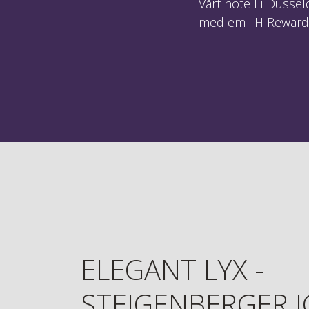
Vårt hotell i Düsse
medlem i H Rewards 
ELEGANT LYX -
STEIGENBERGER 