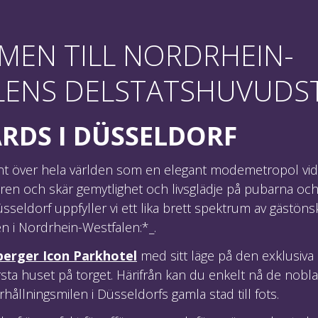
MEN TILL NORDRHEIN-
LENS DELSTATSHUVUDS
RDS I DÜSSELDORF
nt över hela världen som en elegant modemetropol v
 ren och skär gemytlighet och livsglädje på pubarna oc
sseldorf uppfyller vi ett lika brett spektrum av gästönsk
n i Nordrhein-Westfalen:*_.
berger Icon Parkhotel
med sitt läge på den exklusiva 
rsta huset på torget. Härifrån kan du enkelt nå de nobl
ållningsmilen i Düsseldorfs gamla stad till fots.