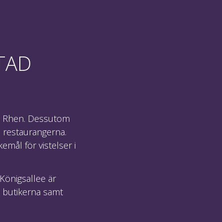
TAD
id Rhen. Dessutom
h restaurangerna.
emål för vistelser i
Königsallee är
a butikerna samt