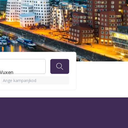
1 Vuxen
Ange kampanjkod
EWARDS