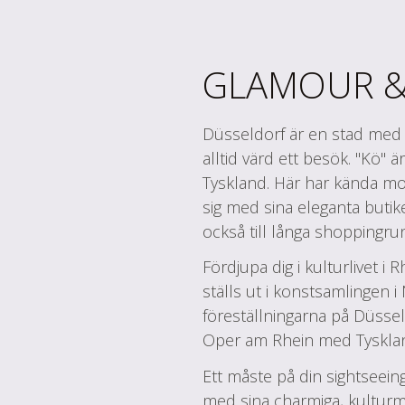
GLAMOUR &
Düsseldorf är en stad med
alltid värd ett besök. "Kö" 
Tyskland. Här har kända mo
sig med sina eleganta buti
också till långa shoppingru
Fördjupa dig i kulturlivet 
ställs ut i konstsamlingen i
föreställningarna på Düss
Oper am Rhein med Tyskla
Ett måste på din sightseei
med sina charmiga, kulturm