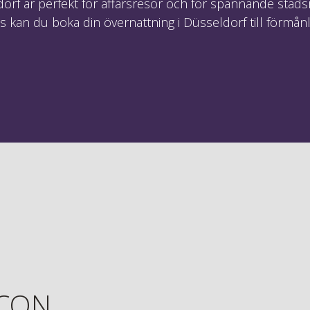
ldorf är perfekt för affärsresor och för spännande stad
kan du boka din övernattning i Düsseldorf till förmånli
ICON