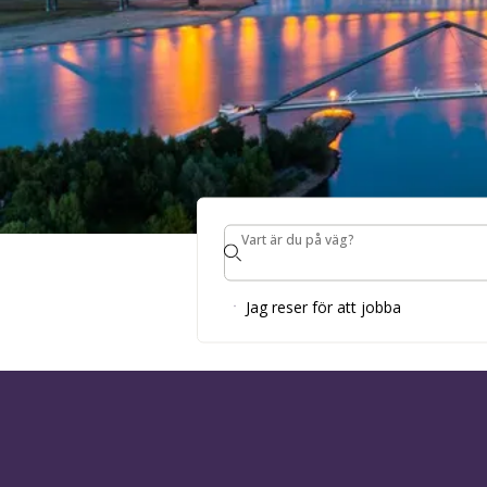
Vart är du på väg?
Vart är du på väg?
HOTELL I 
Jag reser för att jobba
BOKA ETT RUM OCH UPPTÄCK DEN SOFIST