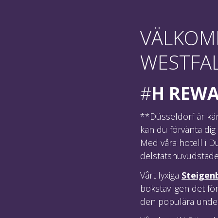
VÄLKOM
WESTFA
#
H REWA
**Düsseldorf är kä
kan du förvänta dig
Med våra hotell i Dü
delstatshuvudstade
Vårt lyxiga
Steigen
bokstavligen det fö
den populära underh